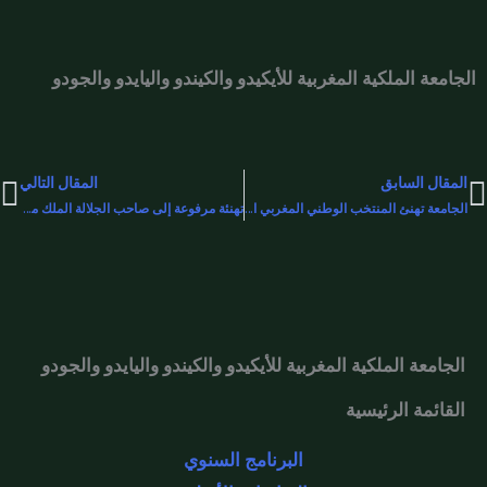
الجامعة الملكية المغربية للأيكيدو والكيندو واليايدو والجودو
المقال السابق
المقال التالي
xt
Pre
الجامعة تهنئ المنتخب الوطني المغربي النسوي لكرة القدم بمناسبة تأهل لبؤات الأطلس لدور الستة عشر لكأس العالم للسيدات ، أستراليا ونيوزيلندا 2023
تهنئة مرفوعة إلى صاحب الجلالة الملك محمد السادس بمناسبة حلول عيد الشباب المجيد
الجامعة الملكية المغربية للأيكيدو والكيندو واليايدو والجودو
القائمة الرئيسية
البرنامج السنوي