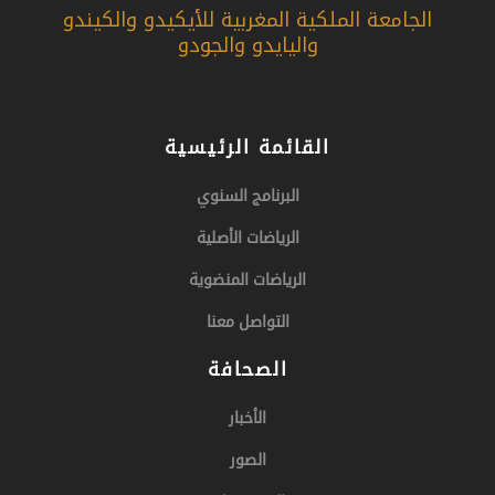
الجامعة الملكية المغربية للأيكيدو والكيندو
u
a
t
b
b
g
e
o
واليايدو والجودو
e
r
r
o
a
k
m
القائمة الرئيسية
البرنامج السنوي
الرياضات الأصلية
الرياضات المنضوية
التواصل معنا
الصحافة
الأخبار
الصور