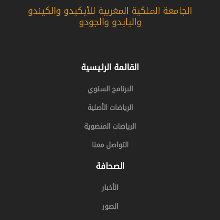
الجامعة الملكية المغربية للأيكيدو والكيندو
u
a
t
b
b
g
e
o
واليايدو والجودو
e
r
r
o
a
k
m
القائمة الرئيسية
البرنامج السنوي
الرياضات الأصلية
الرياضات المنضوية
التواصل معنا
الصحافة
الأخبار
الصور